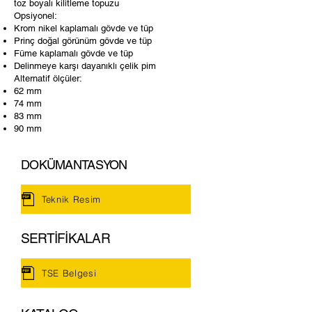
toz boyalı kilitleme topuzu
Opsiyonel:
Krom nikel kaplamalı gövde ve tüp
Prinç doğal görünüm gövde ve tüp
Füme kaplamalı gövde ve tüp
Delinmeye karşı dayanıklı çelik pim
Alternatif ölçüler:
62 mm
74 mm
83 mm
90 mm
DO
KÜMANTASYON
Teknik Resim
SERTİFİKALAR
TSE Belgesi