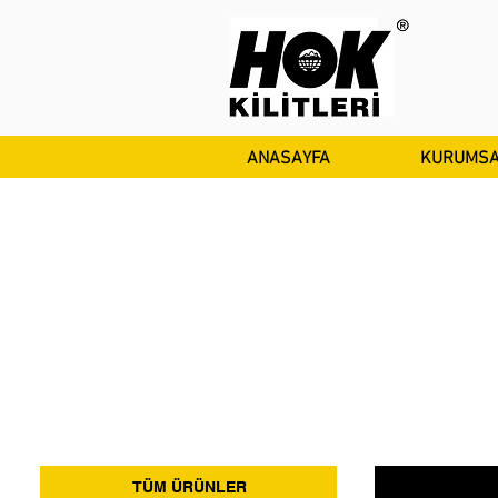
ANASAYFA
KURUMSA
TÜM ÜRÜNLER