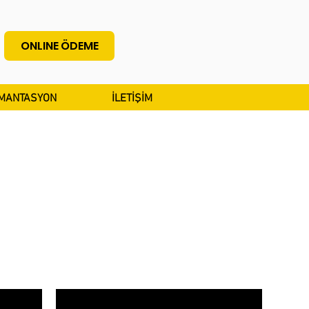
ONLINE ÖDEME
MANTASYON
İLETİŞİM