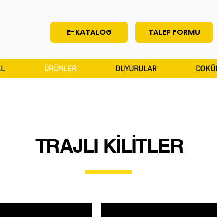
E-KATALOG
TALEP FORMU
L
ÜRÜNLER
DUYURULAR
DOKÜ
TRAJLI KİLİTLER