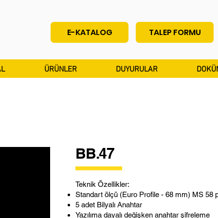
E-KATALOG
TALEP FORMU
L
ÜRÜNLER
DUYURULAR
DOKÜ
BB.47
Teknik Özellikler:
Standart ölçü (Euro Profile - 68 mm) MS 58 p
5 adet Bilyalı Anahtar
Yazılıma dayalı değişken anahtar şifreleme