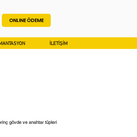
ONLINE ÖDEME
MANTASYON
İLETİŞİM
rinç gövde ve anahtar tüpleri